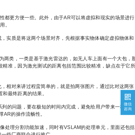
性都更方便一些。此外，由于AR可以将虚拟和现实的场景进行
作用。
成，实质是将这两个场景对齐，先根据事实物体确定虚拟物体和
要分为两类，一类是基于激光雷达的，如无人车上面有一个大包，
较精准，因为激光测试的距离包括范围比较精准，缺点在于它
化，相对来讲过程蛮简单的，就是拍两张图片，通过比对这两张
置和最终距离的结果。
微信
一系列的问题，要在极短的时间内完成，避免给用户带来一种延迟
咨询
撑AR的操作流畅性。
像处理分割功能加速，同时有VSLAM的处理单元，里面还包括
和一些厂商联合进行推广。