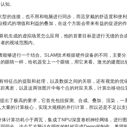
互认知。
大型的连接，也不用和电脑进行同步，而且穿戴的舒适度和便利
业模式的增值和利益的叠加，在这个方面会带来有益的促进的
计算机生成的虚拟场景怎么应用，他的首要目标是进行无缝的合
察者的视域范围内。
用者能够进行一个结合。SLAM技术根据硬件设备的不同，主
人的眼睛一样，给机器安上一个眼镜，用它来看。激光的建图比
还有特征点的提取和处理，以及数据之间的关联，还有视觉的优
的距离差，以及这两张图片中每个点的对应关系，计算出移动位
能力提出了极高的要求，它首先包括探测、合成、叠加、渲染，
入大量的计算核心，实现大规模的并行计算，所以还是不足以支
整体计算功耗小于两瓦，集成了NPU深度卷积神经网络，进行图
同同步，这个芯片预计在明年的时候完成Demo的制作，希望