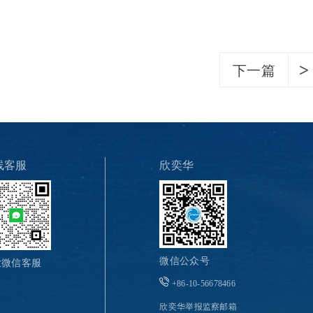
下一篇
线客服
欣奕华
微信公众号
业微信客服
+86-10-56678466
欣奕华举报监察邮箱