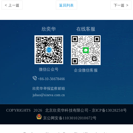
上一篇
返回列表
下一篇
欣奕华
在线客服
微信公众号
企业微信客服
+86-10-56678466
欣奕华举报监察邮箱
jubao@sineva.com.cn
COPYRIGHTS 2026 北京欣奕华科技有限公司 -
京ICP备13028258号
京公网安备11030102010672号